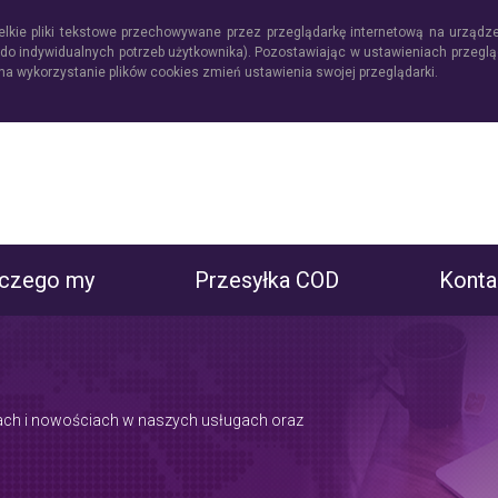
ielkie pliki tekstowe przechowywane przez przeglądarkę internetową na urządze
y do indywidualnych potrzeb użytkownika). Pozostawiając w ustawieniach przegl
 na wykorzystanie plików cookies zmień ustawienia swojej przeglądarki.
aczego my
Przesyłka COD
Konta
ach i nowościach w naszych usługach oraz