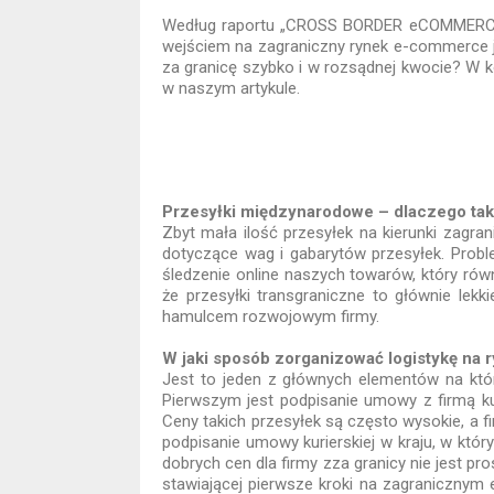
Według raportu „CROSS BORDER eCOMMERCE –
wejściem na zagraniczny rynek e-commerce j
za granicę szybko i w rozsądnej kwocie? W k
w naszym artykule.
Przesyłki międzynarodowe – dlaczego tak
Zbyt mała ilość przesyłek na kierunki zagra
dotyczące wag i gabarytów przesyłek. Probl
śledzenie online naszych towarów, który rów
że przesyłki transgraniczne to głównie lek
hamulcem rozwojowym firmy.
W jaki sposób zorganizować logistykę na 
Jest to jeden z głównych elementów na któr
Pierwszym jest podpisanie umowy z firmą kur
Ceny takich przesyłek są często wysokie, a 
podpisanie umowy kurierskiej w kraju, w któ
dobrych cen dla firmy zza granicy nie jest pr
stawiającej pierwsze kroki na zagranicznym 