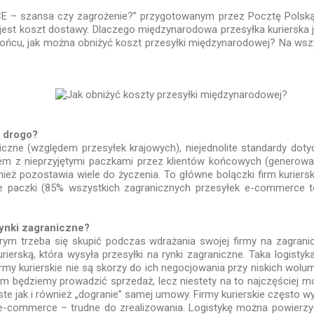
 szansa czy zagrożenie?” przygotowanym przez Pocztę Polską w
est koszt dostawy. Dlaczego międzynarodowa przesyłka kurierska j
ońcu, jak można obniżyć koszt przesyłki międzynarodowej? Na wszys
 drogo?
niczne (względem przesyłek krajowych), niejednolite standardy dot
em z nieprzyjętymi paczkami przez klientów końcowych (generowan
nież pozostawia wiele do życzenia. To główne bolączki firm kuriers
kie paczki (85% wszystkich zagranicznych przesyłek e-commerce t
rynki zagraniczne?
ym trzeba się skupić podczas wdrażania swojej firmy na zagranic
ierską, która wysyła przesyłki na rynki zagraniczne. Taka logistyk
firmy kurierskie nie są skorzy do ich negocjowania przy niskich w
rym będziemy prowadzić sprzedaż, lecz niestety na to najczęściej 
oste jak i również „dogranie” samej umowy. Firmy kurierskie często wy
e-commerce – trudne do zrealizowania. Logistykę można powierzyć 