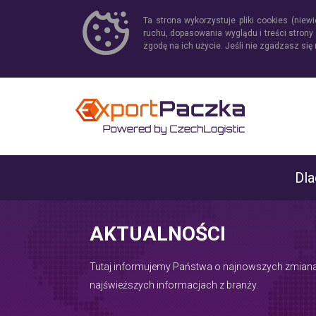
Ta strona wykorzystuje pliki cookies (niew
ruchu, dopasowania wyglądu i treści stron
zgodę na ich użycie. Jeśli nie zgadzasz się
Dl
AKTUALNOŚCI
Tutaj informujemy Państwa o najnowszych zmian
najświeższych informacjach z branży.