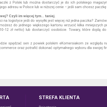
ą paczki z Polski lub można dostarczyć je do ich polskiego magaz
jego adresu w Polsce lub w niższej cenie – jeśli sam chcesz pacz
ej? Czyli im więcej tym… taniej.
na logistyce jeśli do wysyłki jest więcej niż jedna paczka? Zamó
e, możesz do jednego większego kartonu wrzucić kilka mniejszych 
 10-12 zł netto) lub dostarczyć osobiście. Towary, które dojdą 
ędzie spędzać sen z powiek polskim eKomersiakom ze względu na
-commerce oraz potrafić dokonać optymalnego wyboru dla swojej
RTA
STREFA KLIENTA